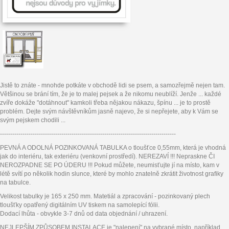
Jistě to znáte - mnohde potkáte v obchodě lidi se psem, a samozřejmě nejen tam.
Většinou se brání tím, že je to malej pejsek a že nikomu neublíží. Jenže ... každé
zvíře dokáže "dotáhnout" kamkoli třeba nějakou nákazu, špínu ... je to prostě
problém. Dejte svým návštěvníkům jasně najevo, že si nepřejete, aby k Vám se
svým pejskem chodili ...
--------------------------------------------------------------------------------------
PEVNÁ A ODOLNÁ POZINKOVANÁ TABULKA o tloušťce 0,55mm, která je vhodná
jak do interiéru, tak exteriéru (venkovní prostředí). NEREZAVÍ !!! Nepraskne ČI
NEROZPADNE SE PO ÚDERU !!! Pokud můžete, neumisťujte jí na místo, kam v
létě svítí po několik hodin slunce, které by mohlo znatelně zkrátit životnost grafiky
na tabulce.
Velikost tabulky je 165 x 250 mm. Matetiál a zpracování - pozinkovaný plech
tloušťky opatřený digitálním UV tiskem na samolepící fólii.
Dodací lhůta - obvykle 3-7 dnů od data objednání / uhrazení.
NEJLEPŠÍM ZPŮSOBEM INSTALACE je "nalepení" na vybrané místo, například