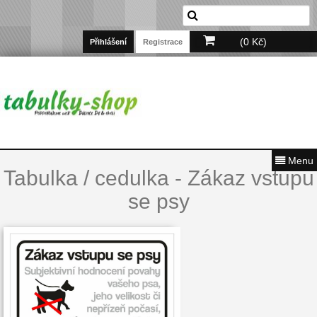
(0 Kč)
Přihlášení
Registrace
Menu
Tabulka / cedulka - Zákaz vstupu
se psy