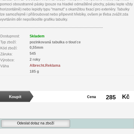
pomoci oboustranné pásky (pouze na hladké odmaštěné plochy, pásku lepte vždy
horizontálně) nebo lepidly typu "mamut" s okamžitou fixací pro exteriéry. Tabulky
lze samozřejmě i přišroubovat nebo připevnit hřebíky, ovšem je třeba zvážit zda
vyvrtáním děr nepoškodíte grafiku tabulky.
--------------------------------------------------------------------------------------
Dostupnost:
Skladem
Typ zboží:
pozinkovaná tabulka o tlouťce
0,55mm
Kód zboží:
545
Záruka:
2 roky
Výrobce:
Albrecht.Reklama
Váha
185 g
Kč
285
Cena