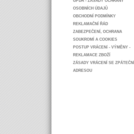
GPDR - ZÁSADY OCHRANY
OSOBNÍCH ÚDAJŮ
OBCHODNÍ PODMÍNKY
REKLAMAČNÍ ŘÁD
ZABEZPEČENÍ, OCHRANA
SOUKROMÍ A COOKIES
POSTUP VRÁCENí - VÝMĚNY -
REKLAMACE ZBOŽÍ
ZÁSADY VRÁCENÍ SE ZPÁTEČN
ADRESOU