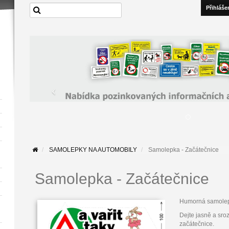
Přihláše
SAMOLEPKY NA AUTOMOBILY
Samolepka - Začátečnice
Samolepka - Začátečnice
Humorná samolep
Dejte jasně a sro
začátečnice.