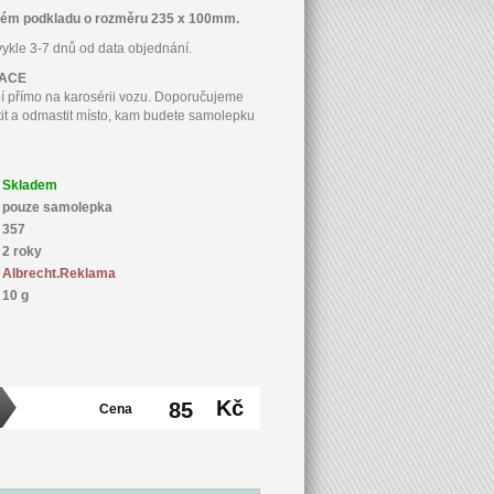
lém podkladu o rozměru 235 x 100mm.
vykle 3-7 dnů od data objednání.
LACE
í přímo na karosérii vozu. Doporučujeme
stit a odmastit místo, kam budete samolepku
Skladem
pouze samolepka
357
2 roky
Albrecht.Reklama
10 g
Kč
85
Cena