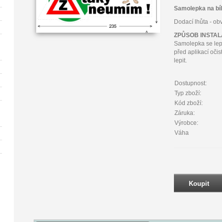
Samolepka na bí
Dodací lhůta - ob
ZPŮSOB INSTA
Samolepka se lep
před aplikací oči
lepit.
Dostupnost:
Typ zboží:
Kód zboží:
Záruka:
Výrobce:
Váha